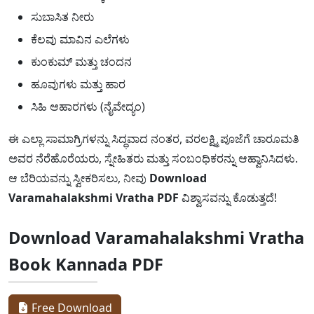
ಸುಬಾಸಿತ ನೀರು
ಕೆಲವು ಮಾವಿನ ಎಲೆಗಳು
ಕುಂಕುಮ್ ಮತ್ತು ಚಂದನ
ಹೂವುಗಳು ಮತ್ತು ಹಾರ
ಸಿಹಿ ಆಹಾರಗಳು (ನೈವೇದ್ಯಂ)
ಈ ಎಲ್ಲಾ ಸಾಮಾಗ್ರಿಗಳನ್ನು ಸಿದ್ಧವಾದ ನಂತರ, ವರಲಕ್ಷ್ಮಿ ಪೂಜೆಗೆ ಚಾರೂಮತಿ
ಅವರ ನೆರೆಹೊರೆಯರು, ಸ್ನೇಹಿತರು ಮತ್ತು ಸಂಬಂಧಿಕರನ್ನು ಆಹ್ವಾನಿಸಿದಳು.
ಆ ಬೆರಿಯವನ್ನು ಸ್ವೀಕರಿಸಲು, ನೀವು
Download
Varamahalakshmi Vratha PDF
ವಿಶ್ವಾಸವನ್ನು ಕೊಡುತ್ತದೆ!
Download Varamahalakshmi Vratha
Book Kannada PDF
Free Download