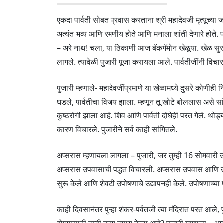
एकदा पार्वती सोबत प्रवास करताना श्री महादेवजी मृत्यूच्या
अत्यंत भव्य आणि रमणीय होते आणि मनाला शांती देणारे होते. 
– अरे नाथ! चला, या ठिकाणी आज बॅकगॅमोन खेळूया. खेळ सुरू 
लागले. त्यावेळी पुजारी पूजा करायला आले. पार्वतीजींनी विच
पुजारी म्हणाले- महादेवजींप्रमाणे या खेळामध्ये दुसरे कोण
घडले, पार्वतीचा विजय झाला. म्हणून तू खोटे बोललास असे सांग
कुष्ठरोगी झाला आहे. शिव आणि पार्वती दोघेही परत गेले. थोड्या 
कारण विचारले. पुजारीने सर्व काही सांगितले.
अप्सरास म्हणायला लागला – पुजारी, जर तुम्ही 16 सोमवारी उ
अप्सरास उपवासाची पद्धत विचारली. अप्सरास उपवास आणि उपवास
सुरू केले आणि शेवटी उपोषणाचे उद्यापनही केले. उपोषणाच्या प
काही दिवसानंतर पुन्हा शंकर-पर्वतजी त्या मंदिरात परत आले, पुज