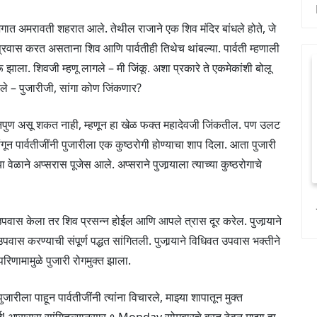
 जगात अमरावती शहरात आले. तेथील राजाने एक शिव मंदिर बांधले होते, जे
प्रवास करत असताना शिव आणि पार्वतीही तिथेच थांबल्या. पार्वती म्हणाली
झाला. शिवजी म्हणू लागले – मी जिंकू. अशा प्रकारे ते एकमेकांशी बोलू
ारले – पुजारीजी, सांगा कोण जिंकणार?
ीही निपुण असू शकत नाही, म्हणून हा खेळ फक्त महादेवजी जिंकतील. पण उलट
ून पार्वतीजींनी पुजारीला एक कुष्ठरोगी होण्याचा शाप दिला. आता पुजारी
वेळाने अप्सरास पूजेस आले. अप्सराने पुजार्‍याला त्याच्या कुष्ठरोगाचे
पवास केला तर शिव प्रसन्न होईल आणि आपले त्रास दूर करेल. पुजार्‍याने
 करण्याची संपूर्ण पद्धत सांगितली. पुजार्‍याने विधिवत उपवास भक्तीने
रिणामामुळे पुजारी रोगमुक्त झाला.
ारीला पाहून पार्वतीजींनी त्यांना विचारले, माझ्या शापातून मुक्त