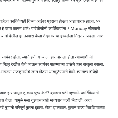
आई! अप्सरास सांगितल्यानुसार १ Monday सोमवारचे व्रत ठेवून माझा हा
ागावलेला कार्तिकेयही तिच्या आईवर प्रसन्न होऊन आज्ञाधारक झाला. >>
ते हे काय कारण आहे? पार्वतीजींनी कार्तिकेयांना १ Monday सोमवारी
केय यांनी देखील हा उपवास केला तेव्हा त्याचा हरवलेला मित्र सापडला. आता
स्वयंवर होता. ज्याने हत्ती गळ्याला हार घातला होता त्याच्याशी मी
ण मित्र देखील तेथे जाऊन स्वयंवर पाहण्याच्या इच्छेने एका बाजूला बसला.
जाने आपल्या राजकुमारीचे लग्न मोठ्या आडमुठेपणाने केले. त्यानंतर दोघेही
त हार घालून तू काय पुण्य केले? ब्राह्मण पती म्हणाले- कार्तिकेयांनी
पवास केला, यामुळे मला तुझ्यासारखी भाग्यवान पत्नी मिळाली. आता
गुणांनी परिपूर्ण मुलगा झाला. मोठा झाल्यावर, मुलाने राज्य मिळविण्याच्या