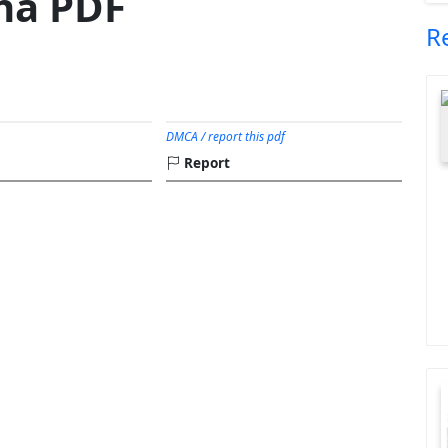
ha PDF
R
DMCA / report this pdf
Report