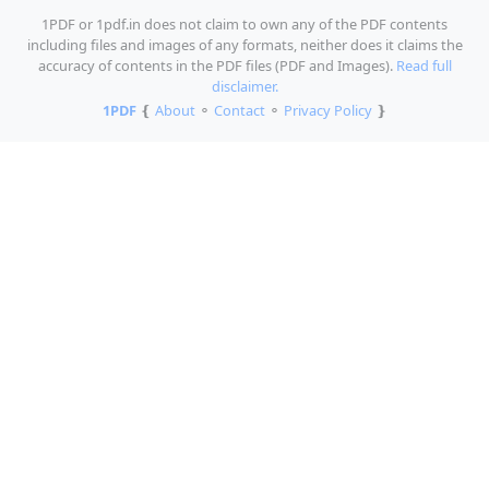
1PDF or 1pdf.in does not claim to own any of the PDF contents
including files and images of any formats, neither does it claims the
accuracy of contents in the PDF files (PDF and Images).
Read full
disclaimer.
1PDF
❴
About
⚬
Contact
⚬
Privacy Policy
❵