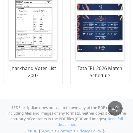
Jharkhand Voter List
Tata IPL 2026 Match
2003
Schedule
1PDF or 1pdf.in does not claim to own any of the PDF contents
including files and images of any formats, neither does it claims the
accuracy of contents in the PDF files (PDF and Images).
Read full
disclaimer.
1PDF
❴
About
⚬
Contact
⚬
Privacy Policy
❵