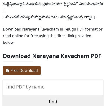
దుర్గేష్వటవ్యాజీ ముఖాదిషు ప్రభుః పాయా న్నృసింహో సురయూధపారిః
|
విముంచతో యస్య మహాట్టహాసం దిశో వినేది ర్న్యపతంశ్చ గర్భాః ॥
Download Narayana Kavacham in Telugu PDF format or
read online for free using the direct link provided
below.
Download Narayana Kavacham PDF
Free Download