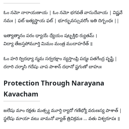
ఓం నమో నారాయణాయ | ఓం నమో భగవతే వాసుదేవాయ | విష్ణవే
నమః | ఫట్ ఇత్యస్త్రాయ ఫట్ | భూర్భువస్సువరోం ఇతి దిగ్బంధః ||
ఇత్యాత్మానం పరం ధ్యాయే ధ్యేయం షట్భక్తిభి ర్యుతమ్ ।
విద్యా తేజస్తపోమూర్తి మిమం మంత్ర ముదాహరేత్ ॥
ఓం హరి ర్విదధ్యా న్మమ సర్వరక్షాం న్యస్తాంఫ్రి పద్మః పతగేంద్ర పృష్టే |
దరారి చర్మాసి గదేషు చాప పాశాన్ దధానో ష్టగుణో బాహుః
Protection Through Narayana
Kavacham
జలేషు మాం రక్షతు మత్స్య మూర్తి ర్యాదో గణేభ్యో వరుణస్య పాశాత్ |
స్థలేషు మాయా వటు వామనో వ్యాత్ త్రివిక్రమః … వతు విశ్వరూపః ॥