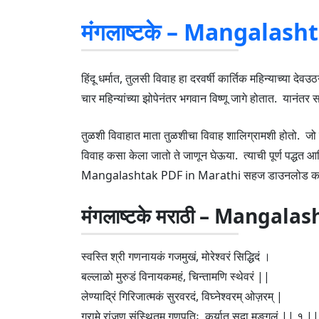
मंगलाष्टके – Mangalas
हिंदू धर्मात, तुलसी विवाह हा दरवर्षी कार्तिक महिन्याच्या 
चार महिन्यांच्या झोपेनंतर भगवान विष्णू जागे होतात. यानंतर सर
तुळशी विवाहात माता तुळशीचा विवाह शालिग्रामशी होतो. जो 
विवाह कसा केला जातो ते जाणून घेऊया. त्याची पूर्ण पद्धत आण
Mangalashtak PDF in Marathi सहज डाउनलोड क
मंगलाष्टके मराठी – Mangala
स्वस्ति श्री गणनायकं गजमुखं, मोरेश्वरं सिद्धिदं ।
बल्लाळो मुरुडं विनायकमहं, चिन्तामणि स्थेवरं ||
लेण्याद्रिं गिरिजात्मकं सुरवरदं, विघ्नेश्वरम् ओज़रम् |
ग्रामे रांजण संस्थितम् गणपतिः, कुर्यात् सदा मङ्गलं || १ ||