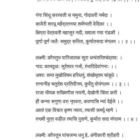
गंगा सिंधु सरस्वती च यमुना, गोदावरी नर्मदा ।
कावेरी शरयू महेंद्रतनया शर्मण्वती वेदिका ।।
क्षिप्रा वेत्रवती महासुर नदी, ख्याता गया गंडकी ।
पूर्णा पूर्ण जलैः समुद्र सरिता, कुर्यातसदा मंगलम ।। २ ।।
लक्ष्मी: कौस्तुभ पारिजातक सुरा धन्वंतरिश्चंद्रमा: ।
गाव: कामदुधाः सुरेश्वर गजो, रंभादिदेवांगनाः ।।
अश्वः सप्त मुखोविषम हरिधनुं, शंखोमृतम चांबुधे ।
रत्नानीह चतुर्दश प्रतिदीनम, कुर्वंतु वोमंगलम ।। ३ ।।
राजा भीमक रुख्मिणीस नयनी, देखोनी चिंता करी ।
ही कन्या सगुणा वरा नृपवरा, कवणासि म्यां देईजे ।।
आतां एक विचार कृष्ण नवरा, त्यासी समर्पू म्हणे ।
रुख्मी पुत्र वडील त्यासि पुसणे, कुर्यात सदा मंगलम ।। ४ ।
लक्ष्मीः कौस्तुभ पांचजन्य धनु हे, अंगीकारी श्रीहरी ।