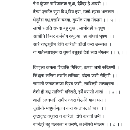
रंभा कुंजर पारिजातक सुधा, देवेंद्र हे आवरी ।।
दैत्यां प्राप्ति सुरा विधू विष हरा, उच्चैःश्रवा भास्करा ।
धेनुवैद्य वधू वराशि चवदा, कुर्यात सदा मंगलम ।। ५ ।।
लाभो संतति संपदा बहु तुम्हां, लाभोतही सद्गुण ।
साधोनि स्थिर कर्मयोग अपुल्या, व्हा बांधवां भूषण ।।
सारे राष्ट्र्धुरीण हेचि कथिती कीर्ती करा उज्ज्वल ।
गा गार्हस्थाश्रम हा तुम्हां वधुवऱां देवो सदा मंगलम ।। ६ ।।
विष्णूला कमला शिवासि गिरिजा, कृष्णा जशी रुख्मिणी ।
सिंधूला सरिता तरुसि लतिका, चंद्रा जशी रोहिणी ।।
रामासी जनकात्मजा प्रिय जशी, सावित्री सत्यव्रता ।
तैशी ही वधू साजिरी वरितसे, हर्षे वरासी आतां ।। ७।।
आली लग्नघडी समीप नवरा घेऊनि यावा घरा ।
गृह्योत्के मधुपर्कपूजन करा अन्तःपटाते धारा ।।
दृष्टादृष्ट वधुवरा न करितां, दोघे करावी उभी ।
वाजंत्रे बहु गलबला न करणे, लक्ष्मीपते मंगलम ।। ८ ।।