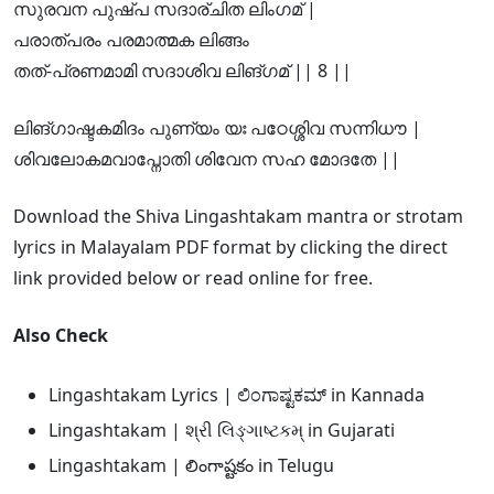
സുരവന പുഷ്പ സദാര്ചിത ലിംഗമ് |
പരാത്പരം പരമാത്മക ലിങ്ങം
തത്-പ്രണമാമി സദാശിവ ലിങ്ഗമ് || 8 ||
ലിങ്ഗാഷ്ടകമിദം പുണ്യം യഃ പഠേശ്ശിവ സന്നിധൗ |
ശിവലോകമവാപ്നോതി ശിവേന സഹ മോദതേ ||
Download the Shiva Lingashtakam mantra or strotam
lyrics in Malayalam PDF format by clicking the direct
link provided below or read online for free.
Also Check
Lingashtakam Lyrics | ಲಿಂಗಾಷ್ಟಕಮ್ in Kannada
Lingashtakam | શ્રી લિઙ્ગાષ્ટકમ્ in Gujarati
Lingashtakam | లింగాష్టకం in Telugu