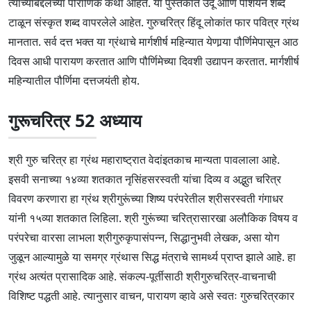
त्यांच्याबद्दलच्या पौराणिक कथा आहेत. या पुस्तकात उर्दू आणि पर्शियन शब्द
टाळून संस्कृत शब्द वापरलेले आहेत. गुरुचरित्र हिंदू लोकांत फार पवित्र ग्रंथ
मानतात. सर्व दत्त भक्त या ग्रंथाचे मार्गशीर्ष महिन्यात येणार्‍या पौर्णिमेपासून आठ
दिवस आधी पारायण करतात आणि पौर्णिमेच्या दिवशी उद्यापन करतात. मार्गशीर्ष
महिन्यातील पौर्णिमा दत्तजयंती होय.
गुरूचरित्र 52 अध्याय
श्री गुरु चरित्र हा ग्रंथ महाराष्ट्रात वेदांइतकाच मान्यता पावलाला आहे.
इसवी सनाच्या १४व्या शतकात नृसिंहसरस्वती यांचा दिव्य व अद्भुत चरित्र
विवरण करणारा हा ग्रंथ श्रीगुरूंच्या शिष्य परंपरेतील श्रीसरस्वती गंगाधर
यांनी १५व्या शतकात लिहिला. श्री गुरूंच्या चरित्रासारखा अलौकिक विषय व
परंपरेचा वारसा लाभला श्रीगुरुकृपासंपन्न, सिद्धानुभवी लेखक, असा योग
जुळून आल्यामुळे या समग्र ग्रंथास सिद्ध मंत्राचे सामर्थ्य प्राप्त झाले आहे. हा
ग्रंथ अत्यंत प्रासादिक आहे. संकल्प-पूर्तीसाठी श्रीगुरुचरित्र-वाचनाची
विशिष्ट पद्धती आहे. त्यानुसार वाचन, पारायण व्हावे असे स्वतः गुरुचरित्रकार