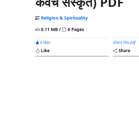
कवच संस्कृत) PDF
Religion & Spirituality
0.11 MB /
6 Pages
0 likes
share this pdf
Like
Share