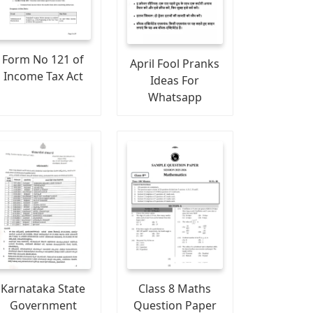
Form No 121 of
April Fool Pranks
Income Tax Act
Ideas For
Whatsapp
Karnataka State
Class 8 Maths
Government
Question Paper